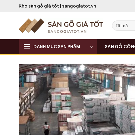
Bỏ
Kho sàn gỗ giá tốt | sangogiatot.vn
qua
nội
dung
DANH MỤC SẢN PHẨM
SÀN GỖ CÔN