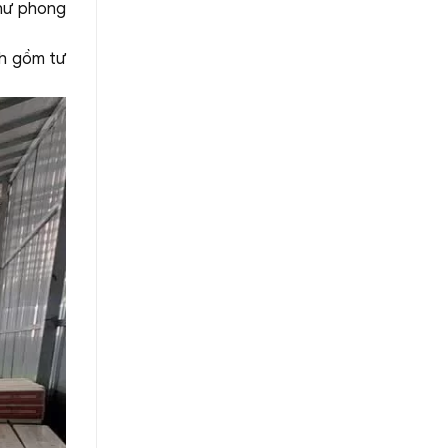
như phong
nh gồm tư