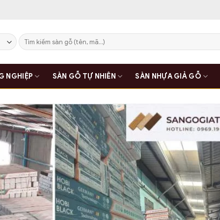
Tìm
kiếm:
G NGHIỆP
SÀN GỖ TỰ NHIÊN
SÀN NHỰA GIẢ GỖ