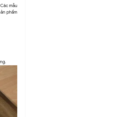
. Các mẫu
 sản phẩm
àng.