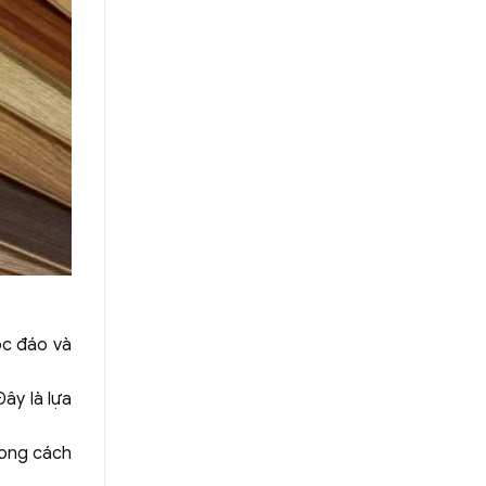
ộc đáo và
ây là lựa
hong cách