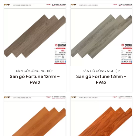
phòng, cửa hàng và trung tâm thương mại.
Hiện nay, SÀN GỖ GIÁ TỐT đang phân phối nhiều
dòng sàn gỗ chất lượng đáp ứng đa dạng nhu cầu từ
phân khúc phổ thông đến cao cấp.
SÀN GỖ CÔNG NGHIỆP
SÀN GỖ CÔNG NGHIỆP
Sàn gỗ Fortune 12mm –
Sàn gỗ Fortune 12mm –
F962
F963