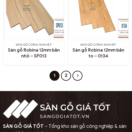
Không phù hợp khu vực ẩm ướt:
Sàn không nên lắp đặt tại phòng tắm, ban công hoặc
ngoài trời vì nước có thể thấm vào lõi gây hư hỏng.
Độ bền thấp hơn gỗ tự nhiên:
SÀN GỖ CÔNG NGHIỆP
SÀN GỖ CÔNG NGHIỆP
Dù đã cải tiến, sàn công nghiệp vẫn không thể đạt
Sàn gỗ Robina 12mm bản
Sàn gỗ Robina 12mm bản
tuổi thọ và khả năng phục hồi như gỗ nguyên khối.
nhỏ – SP013
to – 0134
1
2
SÀN GỖ GIÁ TỐT
– Tổng kho sàn gỗ công nghiệp & sàn