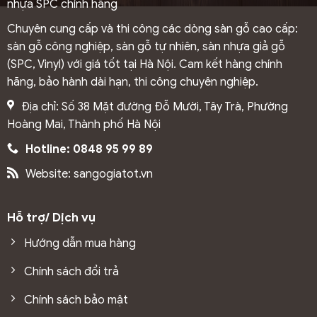
nhựa SPC chính hãng
5. Tiêu chuẩn đánh giá chất lượng sàn gỗ công
Chuyên cung cấp và thi công các dòng sàn gỗ cao cấp:
nghiệp là gì?
sàn gỗ công nghiệp, sàn gỗ tự nhiên, sàn nhựa giả gỗ
Chất lượng sàn gỗ công nghiệp được đánh giá thông
(SPC, Vinyl) với giá tốt tại Hà Nội. Cam kết hàng chính
qua nhiều tiêu chuẩn khác nhau, giúp người tiêu dùng lựa
hãng, bảo hành dài hạn, thi công chuyên nghiệp.
chọn sản phẩm phù hợp và đảm bảo tính bền vững cho
Địa chỉ: Số 38 Mặt đường Đỗ Mười, Tây Trà, Phường
không gian sống.
Hoàng Mai, Thành phố Hà Nội
Chất lượng lõi:
Đây là yếu tố cốt lõi quyết định độ
bền sàn gỗ. Tỷ trọng cao giúp chịu lực tốt, hạn chế
Hotline: 0848 95 99 89
cong vênh, co ngót. Độ ẩm cốt gỗ cần đạt chuẩn để
Website: sangogiatot.vn
đảm bảo ổn định và giữ thẩm mỹ lâu dài.
Lớp phủ bề mặt:
Độ dày và chất lượng của lớp phủ là
Hỗ trợ/ Dịch vụ
yếu tố quan trọng ảnh hưởng đến khả năng bảo vệ
sàn gỗ. Lớp phủ càng dày, khả năng chống trầy xước
Hướng dẫn mua hàng
càng cao. Vân gỗ tự nhiên, sắc nét, rõ ràng tạo cảm
Chính sách đổi trả
giác chân thật và nâng cao tính thẩm mỹ cho không
gian.
Chính sách bảo mật