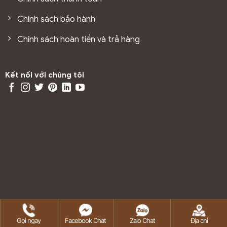
trên cùng, lớp tạo vân, cốt gỗ, lớp cân bằng và hèm
Chính sách bảo hành
khóa. 5 phần liên kết và bổ trợ cho nhau, giúp kết cấu
chắc chắn, tăng tuổi thọ sử dụng.
Chính sách hoàn tiền và trả hàng
Lớp bề mặt
Đây là lớp trên cùng của sàn gỗ. Được làm từ loại vật liệu
nhựa tổng hợp và oxit nhôm. Giúp cho ván sàn chống
Kết nối với chúng tôi
trầy xước, trơn trượt, thấm nước, va đập mạnh và mối
mọt.
Lớp tạo vân gỗ (lớp phim)
Đây là phần tạo nên các đường vân giống như gỗ tự
nhiên. Giúp ván sàn trở nên đẹp hơn. Mỗi loại sẽ có nhiều
màu sắc, hình dạng vân đẹp tự nhiên để bạn lựa chọn.
Lớp HDF công nghiệp (cốt gỗ)
Cốt gỗ được xem như phần chính trong ván sàn gỗ công
nghiệp. Nó là hợp chất bột gỗ được ép ở nhiệt độ cao.
Bao gồm: bột gỗ tán nhỏ, loại keo đặc biệt chịu được
nước và một số chất phụ gia làm tăng chất lượng sản
Copyright 2026 ©
SanGoGiaTot.vn
Gọi ngay
Facebook Chat
Zalo Chat
Địa chỉ
phẩm.