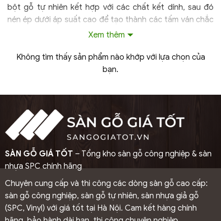
bột gỗ tự nhiên kết hợp với các chất kết dính, sau đó
nén ép dưới áp suất cao để tạo thành các tấm ván chắc
chắn. Sản phẩm sử dụng cốt gỗ HDF với tỷ trọng nén từ
Xem thêm
≥800kg/m³, giúp tăng độ cứng, khả năng chịu lực và
chống ẩm hiệu quả.
Không tìm thấy sản phẩm nào khớp với lựa chọn của
Bề mặt sàn được phủ lớp laminate có tính thẩm mỹ
bạn.
cao với nhiều màu sắc và kiểu vân gỗ đa dạng. Lớp
phủ này còn giúp chống trầy xước, hạn chế bám bẩn
và giữ màu bền lâu, phù hợp với điều kiện khí hậu nóng
ẩm tại Việt Nam.
Tuổi thọ trung bình của sàn gỗ công nghiệp dao động
từ 10 – 20 năm, tùy thuộc vào chất lượng sản phẩm
SÀN GỖ GIÁ TỐT
– Tổng kho sàn gỗ công nghiệp & sàn
và điều kiện sử dụng. Nhờ tính ổn định, dễ thi công và
nhựa SPC chính hãng
chi phí hợp lý, sàn gỗ công nghiệp được ứng dụng
Chuyên cung cấp và thi công các dòng sàn gỗ cao cấp:
rộng rãi trong nhiều công trình như nhà ở, căn hộ, văn
sàn gỗ công nghiệp, sàn gỗ tự nhiên, sàn nhựa giả gỗ
phòng, cửa hàng và trung tâm thương mại.
(SPC, Vinyl) với giá tốt tại Hà Nội. Cam kết hàng chính
Hiện nay, SÀN GỖ GIÁ TỐT đang phân phối nhiều
hãng, bảo hành dài hạn, thi công chuyên nghiệp.