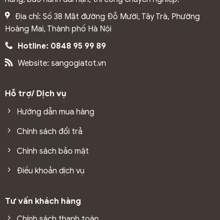
dòng sàn gỗ chất lượng đáp ứng đa dạng nhu cầu từ
Địa chỉ: Số 38 Mặt đường Đỗ Mười, Tây Trà, Phường
phân khúc phổ thông đến cao cấp.
Hoàng Mai, Thành phố Hà Nội
Hotline: 0848 95 99 89
Website: sangogiatot.vn
Hỗ trợ/ Dịch vụ
Hướng dẫn mua hàng
Chính sách đổi trả
Chính sách bảo mật
Điều khoản dịch vụ
2. Cấu tạo sàn gỗ công nghiệp
Tư vấn khách hàng
Loại sàn gỗ này có kết cấu từ 5 phần chính: lớp bề mặt
Chính sách thanh toán