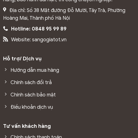
Nhờ cấu tạo nhiều lớp, sản phẩm có khả năng chịu lực
tốt, hạn chế ảnh hưởng từ độ ẩm và phù hợp với điều
Địa chỉ: Số 38 Mặt đường Đỗ Mười, Tây Trà, Phường
kiện khí hậu nóng ẩm tại Việt Nam.
Hoàng Mai, Thành phố Hà Nội
Hotline: 0848 95 99 89
Website: sangogiatot.vn
Hỗ trợ/ Dịch vụ
Hướng dẫn mua hàng
Chính sách đổi trả
Chính sách bảo mật
Điều khoản dịch vụ
1.2 Đặc điểm nổi bật của tấm ốp than tre
Tư vấn khách hàng
Tấm ốp than tre
được nhiều người lựa chọn nhờ sở hữu
Chính sách thanh toán