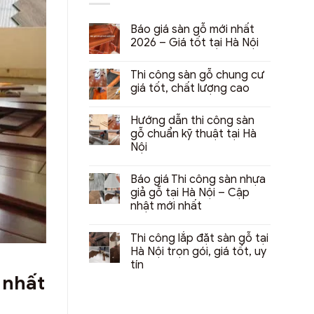
Báo giá sàn gỗ mới nhất
2026 – Giá tốt tại Hà Nội
Không
có
Thi công sàn gỗ chung cư
bình
luận
giá tốt, chất lượng cao
ở
Báo
Không
giá
có
Hướng dẫn thi công sàn
sàn
bình
gỗ
luận
gỗ chuẩn kỹ thuật tại Hà
mới
ở
Nội
nhất
Thi
2026
công
Không
–
sàn
có
Giá
gỗ
Báo giá Thi công sàn nhựa
bình
tốt
chung
luận
giả gỗ tại Hà Nội – Cập
tại
cư
ở
Hà
giá
nhật mới nhất
Hướng
Nội
tốt,
dẫn
chất
Không
thi
lượng
có
công
Thi công lắp đặt sàn gỗ tại
cao
bình
sàn
luận
Hà Nội trọn gói, giá tốt, uy
gỗ
ở
chuẩn
tín
Báo
kỹ
giá
 nhất
thuật
Không
Thi
tại
có
công
Hà
bình
sàn
Nội
luận
nhựa