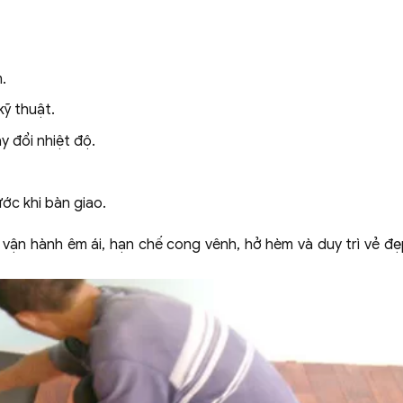
.
kỹ thuật.
 đổi nhiệt độ.
ớc khi bàn giao.
 vận hành êm ái, hạn chế cong vênh, hở hèm và duy trì vẻ đẹ