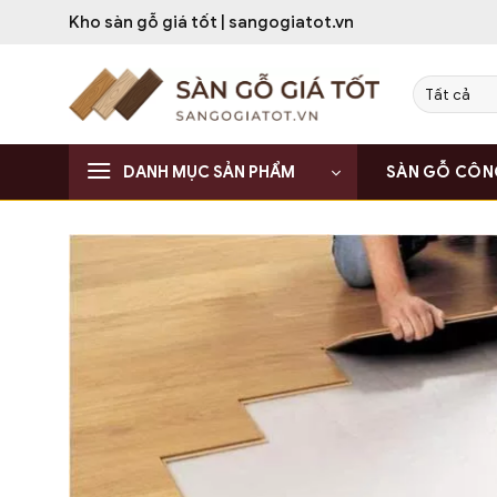
Bỏ
Kho sàn gỗ giá tốt | sangogiatot.vn
qua
nội
dung
DANH MỤC SẢN PHẨM
SÀN GỖ CÔN