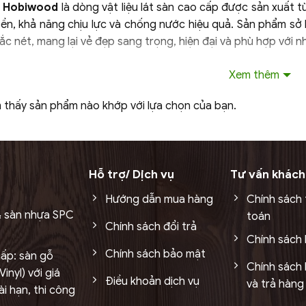
a Hobiwood
là dòng vật liệu lát sàn cao cấp được sản xuất
ền, khả năng chịu lực và chống nước hiệu quả. Sản phẩm sở h
sắc nét, mang lại vẻ đẹp sang trọng, hiện đại và phù hợp với 
u tạo của sàn nhựa Hobiwood
Xem thêm
Hobiwood được thiết kế nhiều lớp, mỗi lớp đảm nhiệm một c
 thấy sản phẩm nào khớp với lựa chọn của bạn.
ủ UV: Bảo vệ bề mặt khỏi tia UV, chống trầy xước và chống
ạn chế bạc màu theo thời gian sử dụng.
 vệ Nano (Wear Layer): Là lớp chịu lực trực tiếp từ bên ngo
ọ cho bề mặt sàn.
Hỗ trợ/ Dịch vụ
Tư vấn khách
m vân: Tạo họa tiết vân gỗ hoặc vân đá sắc nét. Lớp này mang
Hướng dẫn mua hàng
Chính sách
à sang trọng hơn.
& sàn nhựa SPC
toán
Chính sách đổi trả
i nhựa (PVC/SPC): Là bộ phận quan trọng nhất quyết định 
Chính sách
nước 100% và hạn chế cong vênh.
Chính sách bảo mật
ấp: sàn gỗ
Chính sách 
inyl) với giá
: Giúp ổn định toàn bộ tấm sàn khi lắp đặt. Đồng thời chốn
Điều khoản dịch vụ
và trả hàng
i hạn, thi công
chuyển.