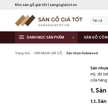
Bỏ
Kho sàn gỗ giá tốt | sangogiatot.vn
qua
nội
dung
DANH MỤC SẢN PHẨM
SÀN GỖ CÔN
Trang chủ
/
SÀN NHỰA GIẢ GỖ
/
Sàn nhựa Hobiwood
Sàn nhự
mỹ, độ bề
cửa hàng 
1. Sà
1.1. Sà