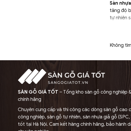
Sàn nhự
tăng độ b
tự nhiên 
1.2. Cấ
Sàn nhựa 
Không tìm
Lớp ph
định, h
Lớp bảo
tuổi th
Lớp fil
nhiên v
SÀN GỖ GIÁ TỐT
– Tổng kho sàn gỗ công nghiệp 
chính hãng
Lớp lõ
chống 
Chuyên cung cấp và thi công các dòng sàn gỗ cao c
công nghiệp, sàn gỗ tự nhiên, sàn nhựa giả gỗ (SPC, V
Lớp đế
tốt tại Hà Nội. Cam kết hàng chính hãng, bảo hành dà
khi di 