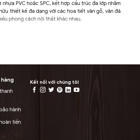
 từ nhựa PVC hoặc SPC, kết hợp cấu trúc đa lớp nhằm
ữu thiết kế đa dạng với các họa tiết vân gỗ, vân đá
nhiều phong cách nội thất khác nhau.
hức năng quan trọng:
 bám bẩn hiệu quả. Lớp này giúp sàn giữ màu sắc ổn
ài. Nó giúp chống mài mòn, chống va đập nhẹ và tăng
 hàng
Kết nối với chúng tôi
 lại giá trị thẩm mỹ cao, giúp không gian trở nên tự
 thanh
chất lượng sàn. Lớp này giúp sàn có độ cứng cao,
 bảo hành
hoàn tiền
g ẩm ngược từ nền nhà, giảm tiếng ồn và tăng độ êm