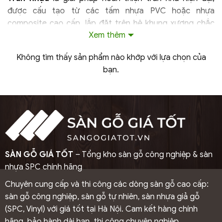
được cấu tạo từ các tấm nhựa PVC hoặc nhựa
composite cao cấp, lắp đặt trên hệ khung xương chắc
Xem thêm
chắn. Nhờ trọng lượng nhẹ, dễ thi công và tính linh hoạt
cao, trần nhựa ngày càng được ứng dụng rộng rãi trong
Không tìm thấy sản phẩm nào khớp với lựa chọn của
cả công trình dân dụng và thương mại.
bạn.
Hiện nay, các dòng trần nhựa phổ biến trên thị trường
gồm:
Trần nhựa PVC truyền thống
Trần nhựa lam sóng hiện đại
Trần nhựa Nano cao cấp
Trần nhựa giả gỗ sang trọng
SÀN GỖ GIÁ TỐT
– Tổng kho sàn gỗ công nghiệp & sàn
Trần nhựa 3D trang trí
nhựa SPC chính hãng
Chuyên cung cấp và thi công các dòng sàn gỗ cao cấp:
Mỗi loại đều mang đặc trưng riêng về thẩm mỹ và công
sàn gỗ công nghiệp, sàn gỗ tự nhiên, sàn nhựa giả gỗ
năng, đáp ứng đa dạng nhu cầu thiết kế nội thất.
(SPC, Vinyl) với giá tốt tại Hà Nội. Cam kết hàng chính
hãng, bảo hành dài hạn, thi công chuyên nghiệp.