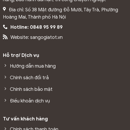
Địa chỉ: Số 38 Mặt đường Đỗ Mười, Tây Trà, Phường
Hoàng Mai, Thành phố Hà Nội
Hotline: 0848 95 99 89
Website: sangogiatot.vn
Hỗ trợ/ Dịch vụ
Hướng dẫn mua hàng
Chính sách đổi trả
1.2 Ưu điểm của trần nhựa
Chính sách bảo mật
Trần nhựa
ngày càng được ưa chuộng nhờ sở hữu nhiều
Điều khoản dịch vụ
ưu điểm vượt trội so với các vật liệu truyền thống:
Chống ẩm, chống mốc hiệu quả, phù hợp khí hậu
Tư vấn khách hàng
nóng ẩm
Chính sách thanh toán
Không cong vênh, không mối mọt, độ bền cao theo