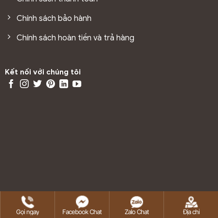
thời gian
Chính sách bảo hành
Trọng lượng nhẹ, giảm tải kết cấu công trình
Chính sách hoàn tiền và trả hàng
Thi công nhanh, tiết kiệm thời gian và chi phí
Dễ vệ sinh, lau chùi đơn giản trong quá trình sử dụng
Kết nối với chúng tôi
Mẫu mã đa dạng, từ vân gỗ, vân đá đến thiết kế 3D
hiện đại
Nhờ những ưu điểm này, trần nhựa trở thành lựa chọn tối
ưu cho nhiều không gian sống hiện nay.
1.3 Ứng dụng của trần nhựa
Với tính linh hoạt cao, trần nhựa được ứng dụng rộng rãi
trong nhiều loại hình không gian:
Trần phòng khách, phòng ngủ trong nhà ở
Trần nhà bếp, nhà vệ sinh – khu vực có độ ẩm cao
Copyright 2026 ©
SanGoGiaTot.vn
Gọi ngay
Facebook Chat
Zalo Chat
Địa chỉ
Văn phòng, showroom, cửa hàng trưng bày