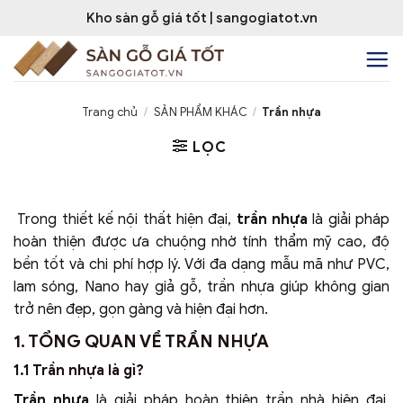
Bỏ
Kho sàn gỗ giá tốt | sangogiatot.vn
qua
nội
dung
Trang chủ
/
SẢN PHẨM KHÁC
/
Trần nhựa
LỌC
Trong thiết kế nội thất hiện đại,
trần nhựa
là giải pháp
hoàn thiện được ưa chuộng nhờ tính thẩm mỹ cao, độ
bền tốt và chi phí hợp lý. Với đa dạng mẫu mã như PVC,
lam sóng, Nano hay giả gỗ, trần nhựa giúp không gian
trở nên đẹp, gọn gàng và hiện đại hơn.
1. TỔNG QUAN VỀ TRẦN NHỰA
1.1 Trần nhựa là gì?
Trần nhựa
là giải pháp hoàn thiện trần nhà hiện đại,