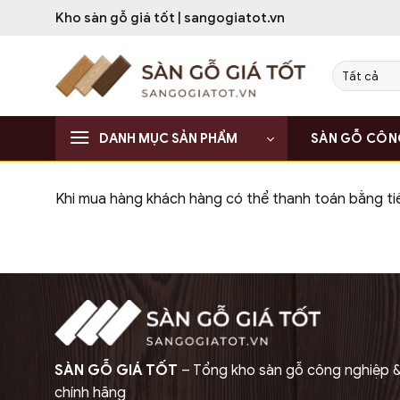
Bỏ
Kho sàn gỗ giá tốt | sangogiatot.vn
qua
nội
dung
DANH MỤC SẢN PHẨM
SÀN GỖ CÔN
Khi mua hàng khách hàng có thể thanh toán bằng t
SÀN GỖ GIÁ TỐT
– Tổng kho sàn gỗ công nghiệp 
chính hãng