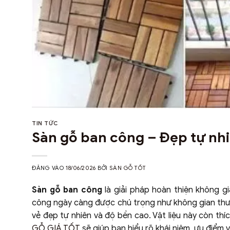
TIN TỨC
Sàn gỗ ban công – Đẹp tự nhi
ĐĂNG VÀO
18/06/2026
BỞI
SÀN GỖ TỐT
Sàn gỗ ban công
là giải pháp hoàn thiện không gi
công ngày càng được chú trọng như không gian thư g
vẻ đẹp tự nhiên và độ bền cao. Vật liệu này còn thíc
GỖ GIÁ TỐT
sẽ giúp bạn hiểu rõ khái niệm, ưu điểm