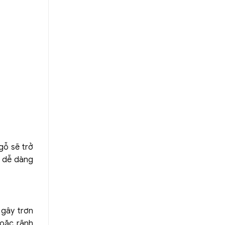
gỗ sẽ trở
p dễ dàng
 gây trơn
hoặc rãnh