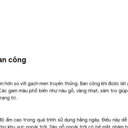
ban công
ên hơn so với gạch men truyền thống. Ban công khi được lát 
. Các gam màu phổ biến như nâu gỗ, vàng nhạt, xám tro giú
ang trí.
ộ ẩm cao trong quá trình sử dụng hằng ngày. Điều này dễ
cho khu vực ngoài trời. Sàn gỗ ngoài trời có bề mặt nhám 