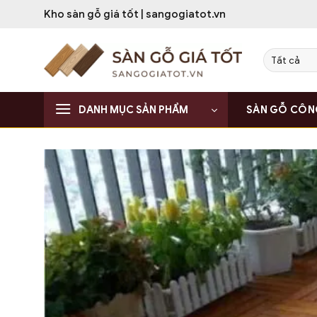
Bỏ
Kho sàn gỗ giá tốt | sangogiatot.vn
qua
nội
dung
DANH MỤC SẢN PHẨM
SÀN GỖ CÔN