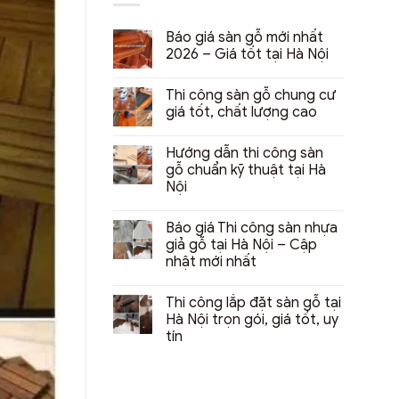
Báo giá sàn gỗ mới nhất
2026 – Giá tốt tại Hà Nội
Không
có
Thi công sàn gỗ chung cư
bình
luận
giá tốt, chất lượng cao
ở
Báo
Không
giá
có
Hướng dẫn thi công sàn
sàn
bình
gỗ
luận
gỗ chuẩn kỹ thuật tại Hà
mới
ở
Nội
nhất
Thi
2026
công
Không
–
sàn
có
Giá
gỗ
Báo giá Thi công sàn nhựa
bình
tốt
chung
luận
giả gỗ tại Hà Nội – Cập
tại
cư
ở
Hà
giá
nhật mới nhất
Hướng
Nội
tốt,
dẫn
chất
Không
thi
lượng
có
công
Thi công lắp đặt sàn gỗ tại
cao
bình
sàn
luận
Hà Nội trọn gói, giá tốt, uy
gỗ
ở
chuẩn
tín
Báo
kỹ
giá
thuật
Không
Thi
tại
có
công
Hà
bình
sàn
Nội
luận
nhựa