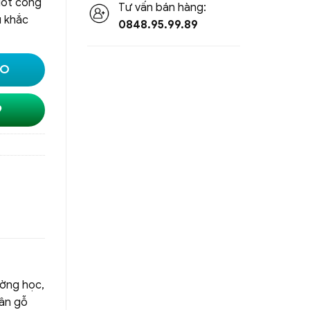
gót cong
Tư vấn bán hàng:
u khắc
0848.95.99.89
LO
9
ường học,
vân gỗ