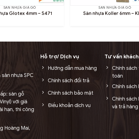
SÀN NHỰA GIẢ GỖ
SÀN NHỰA GIẢ GỖ
hựa Glotex 4mm – S471
Sàn nhựa Koller 6mm – K
Hỗ trợ/ Dịch vụ
Tư vấn khách
Hướng dẫn mua hàng
Chính sách
& sàn nhựa SPC
toán
Chính sách đổi trả
Chính sách
Chính sách bảo mật
ấp: sàn gỗ
Chính sách 
inyl) với giá
Điều khoản dịch vụ
và trả hàng
i hạn, thi công
ng Hoàng Mai,