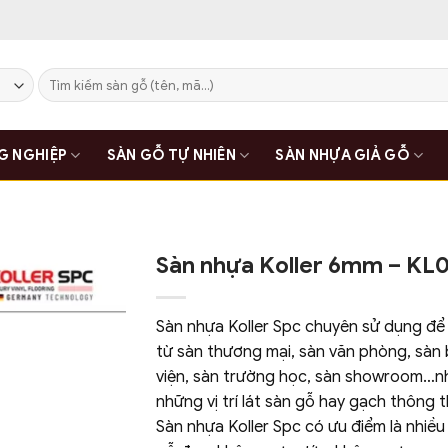
Tìm
kiếm:
G NGHIỆP
SÀN GỖ TỰ NHIÊN
SÀN NHỰA GIẢ GỖ
Sàn nhựa Koller 6mm – KL
Sàn nhựa Koller Spc chuyên sử dụng để 
từ sàn thương mại, sàn văn phòng, sàn
viện, sàn trường học, sàn showroom…n
những vị trí lát sàn gỗ hay gạch thông 
Sàn nhựa Koller Spc có ưu điểm là nhiề