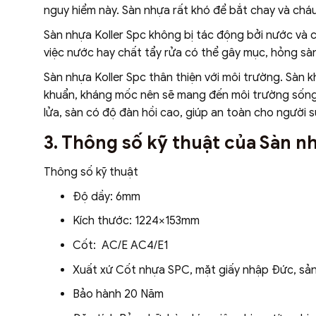
nguy hiểm này. Sàn nhựa rất khó để bắt chay và cháu
Sàn nhựa Koller Spc không bị tác động bởi nước và 
việc nước hay chất tẩy rửa có thể gây mục, hỏng sà
Sàn nhựa Koller Spc thân thiện với môi trường. Sàn 
khuẩn, kháng mốc nên sẽ mang đến môi trường sống 
lửa, sàn có độ đàn hồi cao, giúp an toàn cho người s
3. Thông số kỹ thuật của Sàn 
Thông số kỹ thuật
Độ dầy: 6mm
Kích thước: 1224×153mm
Cốt: AC/E AC4/E1
Xuất xứ Cốt nhựa SPC, mặt giấy nhập Đức, sản
Bảo hành 20 Năm