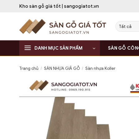
Bỏ
Kho sàn gỗ giá tốt | sangogiatot.vn
qua
nội
dung
DANH MỤC SẢN PHẨM
SÀN GỖ CÔN
Trang chủ
/
SÀN NHỰA GIẢ GỖ
/
Sàn nhựa Koller