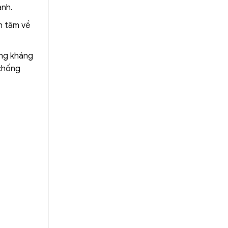
anh.
n tâm về
ăng kháng
 chống