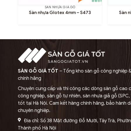
SÀN NHỰA GIẢ GỖ
Sàn nhựa Glotex 4mm – S473
Sàn n
SÀN GỖ GIÁ TỐT
– Tổng kho sàn gỗ công nghiệp 
chính hãng
Chuyên cung cấp và thi công các dòng sàn gỗ cao c
công nghiệp, sàn gỗ tự nhiên, sàn nhựa giả gỗ (SPC, V
tốt tại Hà Nội. Cam kết hàng chính hãng, bảo hành dà
chuyên nghiệp.
Địa chỉ: Số 38 Mặt đường Đỗ Mười, Tây Trà, Phườ
Thành phố Hà Nội