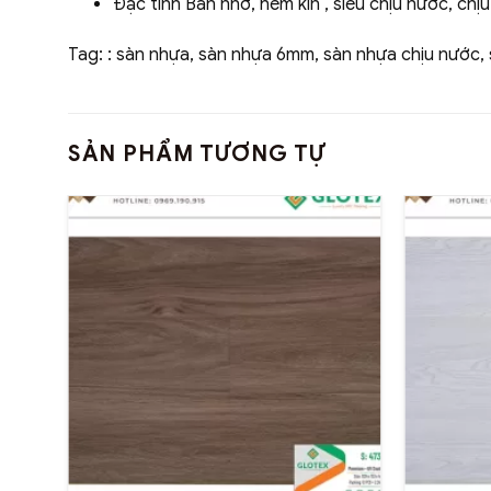
Đặc tính Bản nhỡ, hèm kín , siêu chịu nước, ch
Tag: : sàn nhựa, sàn nhựa 6mm, sàn nhựa chịu nước
SẢN PHẨM TƯƠNG TỰ