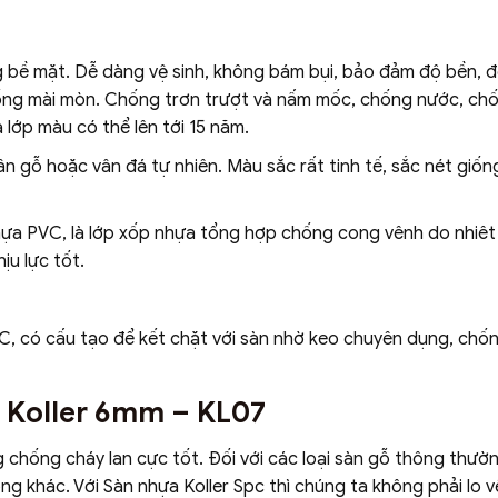
 bề mặt. Dễ dàng vệ sinh, không bám bụi, bảo đảm độ bền, 
hống mài mòn. Chống trơn trượt và nấm mốc, chống nước, ch
 lớp màu có thể lên tới 15 năm.
ân gỗ hoặc vân đá tự nhiên. Màu sắc rất tinh tế, sắc nét giốn
hựa PVC, là lớp xốp nhựa tổng hợp chống cong vênh do nhiêt
ịu lực tốt.
, có cấu tạo để kết chặt với sàn nhờ keo chuyên dụng, chốn
 Koller 6mm – KL07
g chống cháy lan cực tốt. Đối với các loại sàn gỗ thông thườn
ng khác. Với Sàn nhựa Koller Spc thì chúng ta không phải lo v