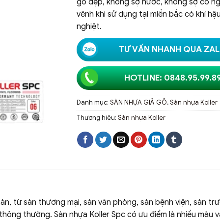
gỗ đẹp, không sợ nước, không sợ co n
vênh khi sử dụng tại miền bắc có khí hậ
nghiệt.
TƯ VẤN NHANH QUA ZA
HOTLINE: 0848.95.99.8
Danh mục:
SÀN NHỰA GIẢ GỖ
,
Sàn nhựa Koller
Thương hiệu:
Sàn nhựa Koller
àn, từ sàn thương mại, sàn văn phòng, sàn bệnh viện, sàn tr
 thông thường. Sàn nhựa Koller Spc có ưu điểm là nhiều màu 