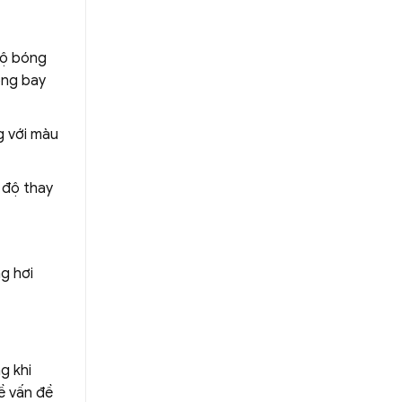
độ bóng
ống bay
g với màu
 độ thay
g hơi
g khi
ề vấn đề