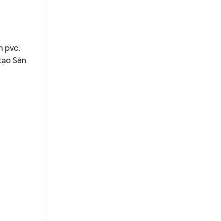
n pvc.
tạo Sàn