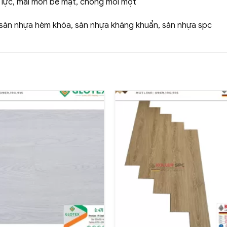
ịu lực, mài mòn bề mặt, chống mối mọt
, sàn nhựa hèm khóa, sàn nhựa kháng khuẩn, sàn nhựa spc