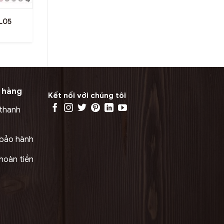
SÀN GỖ CÔNG NGHIỆP
L05
Sàn nhựa Koller 8mm – D8012A
 hàng
Kết nối với chúng tôi
 thanh
 bảo hành
hoàn tiền