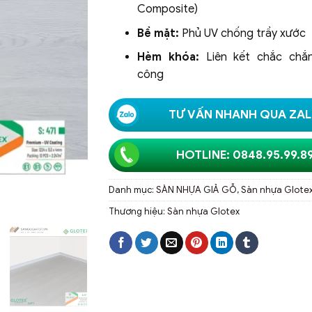
Composite)
Bề mặt:
Phủ UV chống trầy xước
Hèm khóa:
Liên kết chắc chắn
công
TƯ VẤN NHANH QUA ZA
HOTLINE: 0848.95.99.8
Danh mục:
SÀN NHỰA GIẢ GỖ
,
Sàn nhựa Glote
Thương hiệu:
Sàn nhựa Glotex