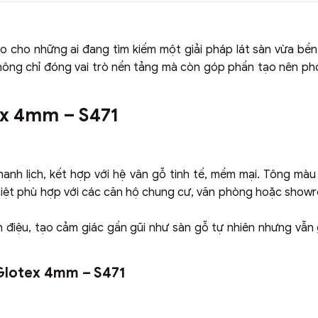
o cho những ai đang tìm kiếm một giải pháp lát sàn vừa bề
à không chỉ đóng vai trò nền tảng mà còn góp phần tạo nên p
ex 4mm – S471
nh lịch, kết hợp với hệ vân gỗ tinh tế, mềm mại. Tông màu
 biệt phù hợp với các căn hộ chung cư, văn phòng hoặc show
ơn điệu, tạo cảm giác gần gũi như sàn gỗ tự nhiên nhưng vẫn
 Glotex 4mm – S471