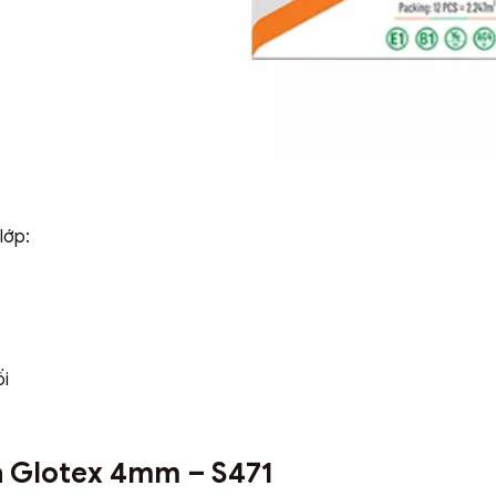
lớp:
ối
ựa Glotex 4mm – S471