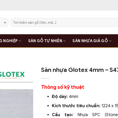
Tìm
kiếm:
G NGHIỆP
SÀN GỖ TỰ NHIÊN
SÀN NHỰA GIẢ GỖ
Sàn nhựa Glotex 4mm – S4
Thông số kỹ thuật
Độ dày:
4mm
Kích thước tiêu chuẩn:
1224 x 1
Cấu tạo:
Nhựa SPC (Stone 