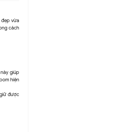
n đẹp vừa
hong cách
 này giúp
room hiện
 giữ được