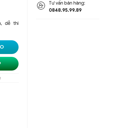
Tư vấn bán hàng:
0848.95.99.89
, dễ thi
LO
9
x