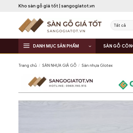
Bỏ
Kho sàn gỗ giá tốt | sangogiatot.vn
qua
nội
dung
DANH MỤC SẢN PHẨM
SÀN GỖ CÔN
Trang chủ
/
SÀN NHỰA GIẢ GỖ
/
Sàn nhựa Glotex