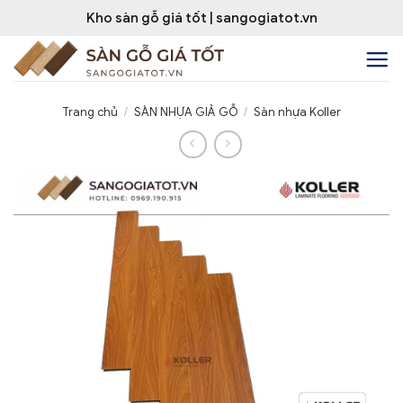
Bỏ
Kho sàn gỗ giá tốt | sangogiatot.vn
qua
nội
dung
Trang chủ
/
SÀN NHỰA GIẢ GỖ
/
Sàn nhựa Koller