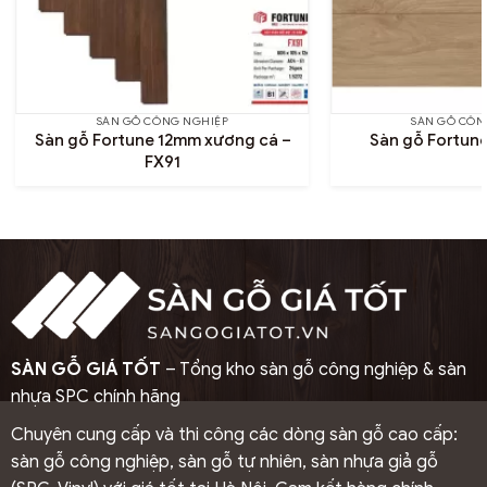
SÀN GỖ CÔNG NGHIỆP
SÀN GỖ CÔN
Sàn gỗ Fortune 12mm xương cá –
Sàn gỗ Fortun
FX91
SÀN GỖ GIÁ TỐT
– Tổng kho sàn gỗ công nghiệp & sàn
nhựa SPC chính hãng
Chuyên cung cấp và thi công các dòng sàn gỗ cao cấp:
sàn gỗ công nghiệp, sàn gỗ tự nhiên, sàn nhựa giả gỗ