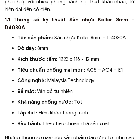
phối hợp với nhiều phong cách nội thất khác nhau, từ
hiện đại đến cổ điển.
1.1 Thông số kỹ thuật Sàn nhựa Koller 8mm –
D4030A
Tên sản phẩm:
Sàn nhựa Koller 8mm – D4030A
Độ dày:
8mm
Kích thước tấm:
1223 x 116 x 12 mm
Tiêu chuẩn chống mài mòn:
AC5 – AC4 – E1
Công nghệ:
Malaysia Technology
Bề mặt:
Vân gỗ tự nhiên
Khả năng chống nước:
Tốt
Lắp đặt:
Hèm khóa thông minh
Bảo hành:
Theo tiêu chuẩn nhà sản xuất
Những thông số này giúp sản phẩm đáp ứng tốt nhu cầu