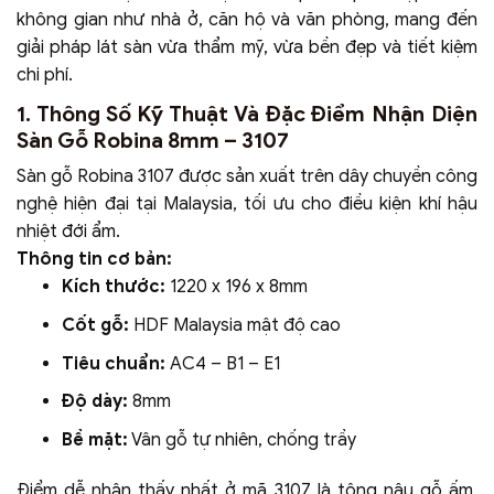
không gian như nhà ở, căn hộ và văn phòng, mang đến
giải pháp lát sàn vừa thẩm mỹ, vừa bền đẹp và tiết kiệm
chi phí.
1. Thông Số Kỹ Thuật Và Đặc Điểm Nhận Diện
Sàn Gỗ Robina 8mm – 3107
Sàn gỗ Robina 3107 được sản xuất trên dây chuyền công
nghệ hiện đại tại Malaysia, tối ưu cho điều kiện khí hậu
nhiệt đới ẩm.
Thông tin cơ bản:
Kích thước:
1220 x 196 x 8mm
Cốt gỗ:
HDF Malaysia mật độ cao
Tiêu chuẩn:
AC4 – B1 – E1
Độ dày:
8mm
Bề mặt:
Vân gỗ tự nhiên, chống trầy
Điểm dễ nhận thấy nhất ở mã 3107 là tông nâu gỗ ấm,