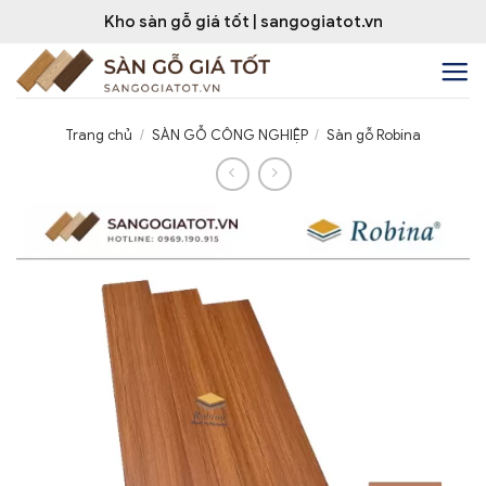
Bỏ
Kho sàn gỗ giá tốt | sangogiatot.vn
qua
nội
dung
Trang chủ
/
SÀN GỖ CÔNG NGHIỆP
/
Sàn gỗ Robina