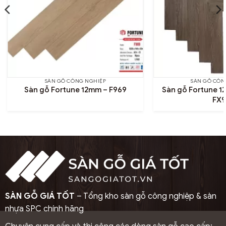
SÀN GỖ CÔNG NGHIỆP
SÀN GỖ CÔN
Sàn gỗ Fortune 12mm – F969
Sàn gỗ Fortune 1
FX9
SÀN GỖ GIÁ TỐT
– Tổng kho sàn gỗ công nghiệp & sàn
nhựa SPC chính hãng