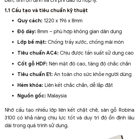
bền, tính ổn định và chi phí đầu tư hợp lý.
1.1 Cấu tạo và tiêu chuẩn kỹ thuật
Quy cách:
1220 x 196 x 8mm
Độ dày:
8mm – phù hợp không gian dân dụng
Lớp bề mặt:
Chống trầy xước, chống mài mòn
Tiêu chuẩn AC4:
Chịu được tần suất sử dụng cao
Cốt gỗ HDF:
Nén mật độ cao, tăng độ chắc chắn
Tiêu chuẩn E1:
An toàn cho sức khỏe người dùng
Hèm khóa:
Liên kết chắc chắn, dễ lắp đặt
Nguồn gốc:
Malaysia
Nhờ cấu tạo nhiều lớp liên kết chặt chẽ, sàn gỗ Robina
3100 có khả năng chịu lực tốt và duy trì độ ổn định lâu
dài trong quá trình sử dụng.