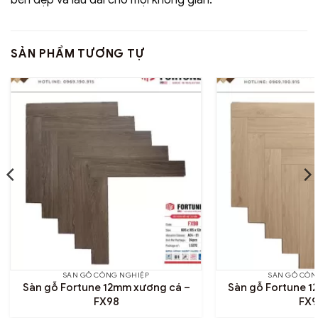
bền đẹp và lâu dài cho mọi không gian.
SẢN PHẨM TƯƠNG TỰ
SÀN GỖ CÔNG NGHIỆP
SÀN GỖ CÔN
Sàn gỗ Fortune 12mm xương cá –
Sàn gỗ Fortune 1
FX98
FX9