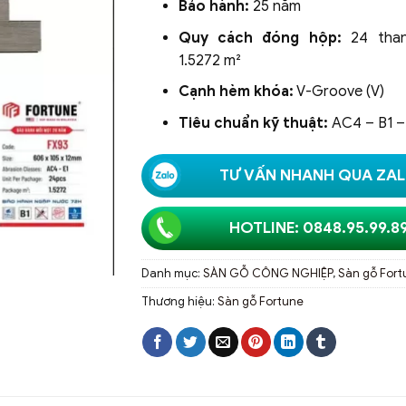
Bảo hành:
25 năm
Quy cách đóng hộp:
24 than
1.5272 m²
Cạnh hèm khóa:
V-Groove (V)
Tiêu chuẩn kỹ thuật:
AC4 – B1 –
TƯ VẤN NHANH QUA ZA
HOTLINE: 0848.95.99.8
Danh mục:
SÀN GỖ CÔNG NGHIỆP
,
Sàn gỗ Fort
Thương hiệu:
Sàn gỗ Fortune