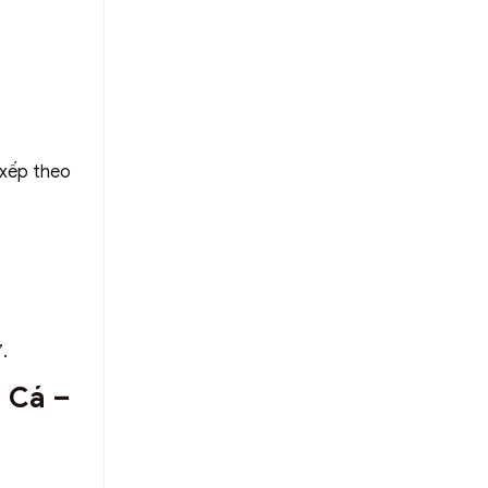
 xếp theo
.
 Cá –