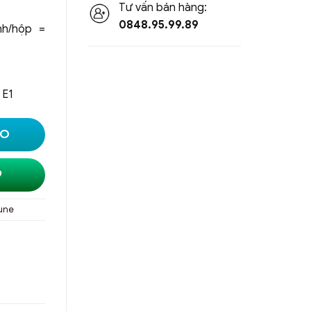
Tư vấn bán hàng:
0848.95.99.89
h/hộp =
 E1
LO
9
une