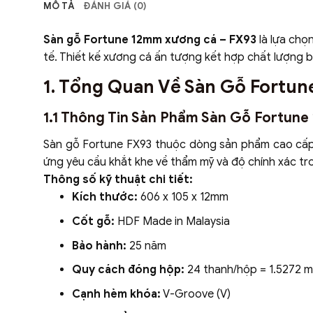
MÔ TẢ
ĐÁNH GIÁ (0)
Sàn gỗ Fortune 12mm xương cá – FX93
là lựa chọ
tế. Thiết kế xương cá ấn tượng kết hợp chất lượng b
1. Tổng Quan Về Sàn Gỗ Fortu
1.1 Thông Tin Sản Phẩm Sàn Gỗ Fortun
Sàn gỗ Fortune FX93 thuộc dòng sản phẩm cao cấp, 
ứng yêu cầu khắt khe về thẩm mỹ và độ chính xác tr
Thông số kỹ thuật chi tiết:
Kích thước:
606 x 105 x 12mm
Cốt gỗ:
HDF Made in Malaysia
Bảo hành:
25 năm
Quy cách đóng hộp:
24 thanh/hộp = 1.5272 m
Cạnh hèm khóa:
V-Groove (V)