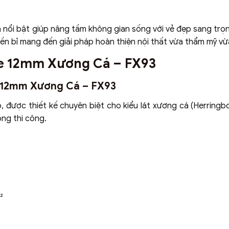
n nổi bật giúp nâng tầm không gian sống với vẻ đẹp sang trọn
ền bỉ mang đến giải pháp hoàn thiện nội thất vừa thẩm mỹ vừa
ne 12mm Xương Cá – FX93
e 12mm Xương Cá – FX93
được thiết kế chuyên biệt cho kiểu lát xương cá (Herringb
ong thi công.
²