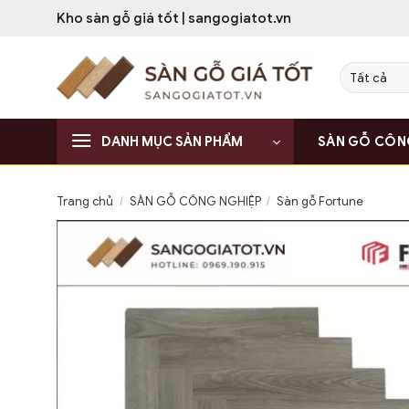
Bỏ
Kho sàn gỗ giá tốt | sangogiatot.vn
qua
nội
dung
DANH MỤC SẢN PHẨM
SÀN GỖ CÔN
Trang chủ
/
SÀN GỖ CÔNG NGHIỆP
/
Sàn gỗ Fortune