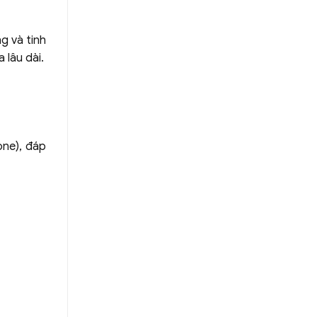
g và tinh
 lâu dài.
one), đáp