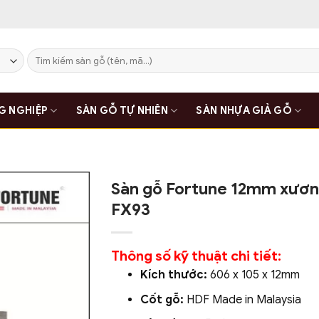
Tìm
kiếm:
G NGHIỆP
SÀN GỖ TỰ NHIÊN
SÀN NHỰA GIẢ GỖ
Sàn gỗ Fortune 12mm xươn
FX93
Thông số kỹ thuật chi tiết:
Kích thước:
606 x 105 x 12mm
Cốt gỗ:
HDF Made in Malaysia