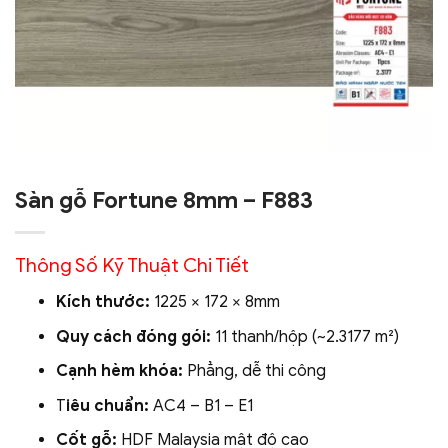
Sàn gỗ Fortune 8mm – F883
Thông Số Kỹ Thuật Chi Tiết
Kích thước:
1225 × 172 × 8mm
Quy cách đóng gói:
11 thanh/hộp (~2.3177 m²)
Cạnh hèm khóa:
Phẳng, dễ thi công
T
iêu chuẩn:
AC4 – B1 – E1
Cốt gỗ:
HDF Malaysia mật độ cao