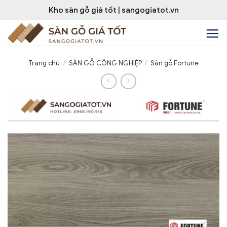
Bỏ
Kho sàn gỗ giá tốt | sangogiatot.vn
qua
nội
dung
Trang chủ
/
SÀN GỖ CÔNG NGHIỆP
/
Sàn gỗ Fortune