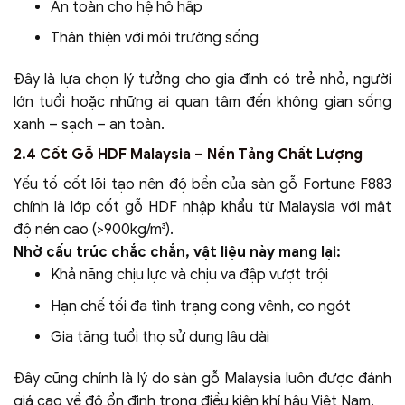
An toàn cho hệ hô hấp
Thân thiện với môi trường sống
Đây là lựa chọn lý tưởng cho gia đình có trẻ nhỏ, người
lớn tuổi hoặc những ai quan tâm đến không gian sống
xanh – sạch – an toàn.
2.4 Cốt Gỗ HDF Malaysia – Nền Tảng Chất Lượng
Yếu tố cốt lõi tạo nên độ bền của sàn gỗ Fortune F883
chính là lớp cốt gỗ HDF nhập khẩu từ Malaysia với mật
độ nén cao (>900kg/m³).
Nhờ cấu trúc chắc chắn, vật liệu này mang lại:
Khả năng chịu lực và chịu va đập vượt trội
Hạn chế tối đa tình trạng cong vênh, co ngót
Gia tăng tuổi thọ sử dụng lâu dài
Đây cũng chính là lý do sàn gỗ Malaysia luôn được đánh
giá cao về độ ổn định trong điều kiện khí hậu Việt Nam.