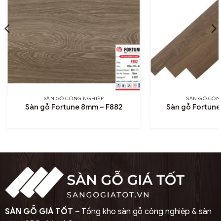
SÀN GỖ CÔNG NGHIỆP
SÀN GỖ CÔN
Sàn gỗ Fortune 8mm – F882
Sàn gỗ Fortune
SÀN GỖ GIÁ TỐT
– Tổng kho sàn gỗ công nghiệp & sàn