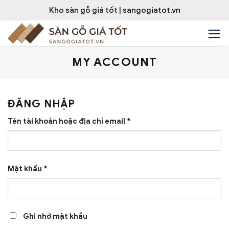
Bỏ
Kho sàn gỗ giá tốt | sangogiatot.vn
qua
nội
dung
MY ACCOUNT
ĐĂNG NHẬP
Bắt
Tên tài khoản hoặc địa chỉ email
*
buộc
Bắt
Mật khẩu
*
buộc
Ghi nhớ mật khẩu