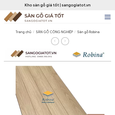
Bỏ
Kho sàn gỗ giá tốt | sangogiatot.vn
qua
nội
dung
Trang chủ
/
SÀN GỖ CÔNG NGHIỆP
/
Sàn gỗ Robina