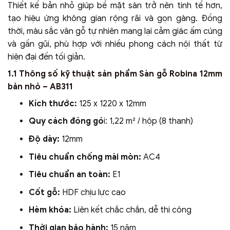
Thiết kế bản nhỏ giúp bề mặt sàn trở nên tinh tế hơn,
tạo hiệu ứng không gian rộng rãi và gọn gàng. Đồng
thời, màu sắc vân gỗ tự nhiên mang lại cảm giác ấm cúng
và gần gũi, phù hợp với nhiều phong cách nội thất từ
hiện đại đến tối giản.
1.1 Thông số kỹ thuật sản phẩm Sàn gỗ Robina 12mm
bản nhỏ – AB311
Kích thước:
125 x 1220 x 12mm
Quy cách đóng gó
i: 1,22 m² / hộp (8 thanh)
Độ dày:
12mm
Tiêu chuẩn chống mài mòn:
AC4
Tiêu chuẩn an toàn:
E1
Cốt gỗ:
HDF chịu lực cao
Hèm khóa:
Liên kết chắc chắn, dễ thi công
Thời gian bảo hành:
15 năm