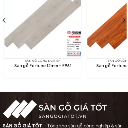
SÀN GỖ CÔNG NGHIỆP
SÀN GỖ CÔN
Sàn gỗ Fortune 12mm – F961
Sàn gỗ Fortune
SÀN GỖ GIÁ TỐT
– Tổng kho sàn gỗ công nghiệp & sàn